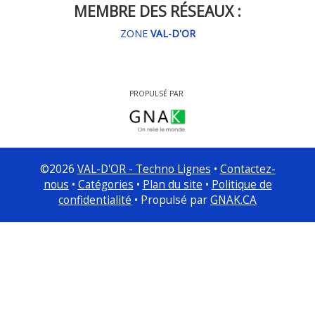
MEMBRE DES RÉSEAUX :
ZONE
VAL-D'OR
PROPULSÉ PAR
©
2026
VAL-D'OR - Techno Lignes
•
Contactez-
nous
•
Catégories
•
Plan du site
•
Politique de
confidentialité
• Propulsé par
GNAK.CA