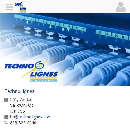
Techno lignes
261, 7e Rue
Val-d’Or,
,
Qc
J9P 0G5
tla@technolignes.com
819-825-4040