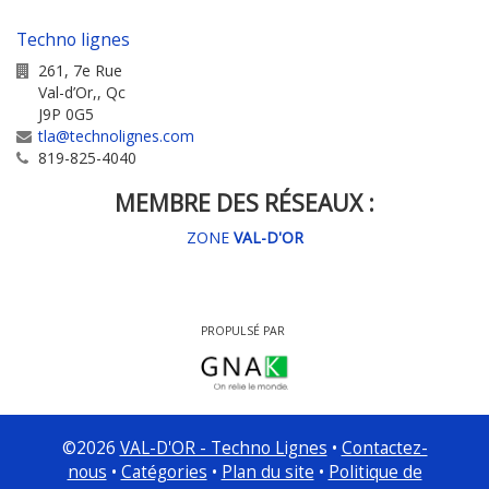
Techno lignes
261, 7e Rue
Val-d’Or,
,
Qc
J9P 0G5
tla@technolignes.com
819-825-4040
MEMBRE DES RÉSEAUX :
ZONE
VAL-D'OR
PROPULSÉ PAR
©
2026
VAL-D'OR - Techno Lignes
•
Contactez-
nous
•
Catégories
•
Plan du site
•
Politique de